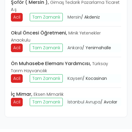
Şoför ( Mersin )
,
Gimaş Tedarik Pazarlama Ticaret
A.ş
Acil
Tam Zamanlı
Mersin
/
Akdeniz
Okul Öncesi Öğretmeni
,
Minik Yetenekler
Anaokulu
Acil
Tam Zamanlı
Ankara
/
Yenimahalle
Ön Muhasebe Elemanı Yardımcısı
,
Türksay
Tarım Hayvancılık
Acil
Tam Zamanlı
Kayseri
/
Kocasinan
İç Mimar
,
Eksen Mimarlık
Acil
Tam Zamanlı
İstanbul Avrupa
/
Avcılar