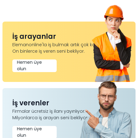
İş arayanlar
Elemanonline'la iş bulmak artık çok kolay.
On binlerce iş veren seni bekliyor.
Hemen üye
olun
İş verenler
Firmalar ücretsiz iş ilanı yayınlıyor.
Milyonlarca iş arayan seni bekliyor.
Hemen üye
olun