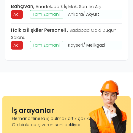
Bahçıvan
,
Anadolupark İş Mak. San Tic A.ş.
Acil
Tam Zamanlı
Ankara
/
Akyurt
Halkla İlişkiler Personeli
,
Sadabad Gold Dügün
Salonu
Acil
Tam Zamanlı
Kayseri
/
Melikgazi
İş arayanlar
Elemanonline'la iş bulmak artık çok kolay.
On binlerce iş veren seni bekliyor.