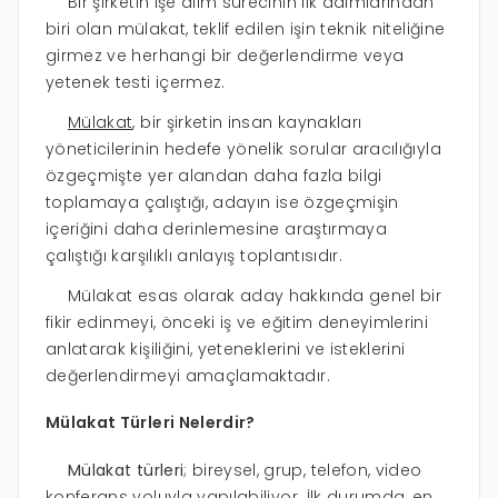
Bir şirketin işe alım sürecinin ilk adımlarından
biri olan mülakat, teklif edilen işin teknik niteliğine
girmez ve herhangi bir değerlendirme veya
yetenek testi içermez.
Mülakat
, bir şirketin insan kaynakları
yöneticilerinin hedefe yönelik sorular aracılığıyla
özgeçmişte yer alandan daha fazla bilgi
toplamaya çalıştığı, adayın ise özgeçmişin
içeriğini daha derinlemesine araştırmaya
çalıştığı karşılıklı anlayış toplantısıdır.
Mülakat esas olarak aday hakkında genel bir
fikir edinmeyi, önceki iş ve eğitim deneyimlerini
anlatarak kişiliğini, yeteneklerini ve isteklerini
değerlendirmeyi amaçlamaktadır.
Mülakat Türleri Nelerdir?
Mülakat türleri
; bireysel, grup, telefon, video
konferans yoluyla yapılabiliyor. İlk durumda, en