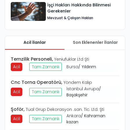
İşçi Hakları Hakkında Bilinmesi
Gerekenler
Mevzuat & Çalışan Hakları
Acil İlanlar
Son Eklenenler İlanlar
Temzilik Personeli
,
Yeniufuklar Ltd Şti
Acil
Tam Zamanlı
Bursa
/
Yıldırım
Cnc Torna Operatörü
,
Yöndem Kalıp
İstanbul Avrupa
/
Acil
Tam Zamanlı
Başakşehir
Şoför
,
Tual Grup Dekorasyon .san. Tic. Ltd. Şti
Ankara
/
Kahraman
Acil
Tam Zamanlı
kazan