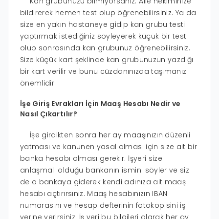
Kan grubunuzu bilmiyorsanız. Aile hekiminize
bildirerek hemen test olup öğrenebilirsiniz. Ya da
size en yakın hastaneye gidip kan grubu testi
yaptırmak istediğiniz söyleyerek küçük bir test
olup sonrasında kan grubunuz öğrenebilirsiniz.
Size küçük kart şeklinde kan grubunuzun yazdığı
bir kart verilir ve bunu cüzdanınızda taşımanız
önemlidir.
İşe Giriş Evrakları İçin Maaş Hesabı Nedir ve
Nasıl Çıkartılır?
İşe girdikten sonra her ay maaşınızın düzenli
yatması ve kanunen yasal olması için size ait bir
banka hesabı olması gerekir. İşyeri size
anlaşmalı olduğu bankanın ismini söyler ve siz
de o bankaya giderek kendi adınıza ait maaş
hesabı açtırırsınız. Maaş hesabınızın IBAN
numarasını ve hesap defterinin fotokopisini iş
yerine verirsiniz. İş yeri bu bilgileri alarak her ay