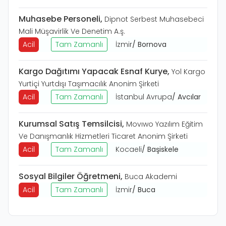
Muhasebe Personeli
,
Dipnot Serbest Muhasebeci
Mali Müşavirlik Ve Denetim A.ş.
Acil
Tam Zamanlı
İzmir
/
Bornova
Kargo Dağıtımı Yapacak Esnaf Kurye
,
Yol Kargo
Yurtiçi Yurtdışı Taşımacılık Anonim Şirketi
Acil
Tam Zamanlı
İstanbul Avrupa
/
Avcılar
Kurumsal Satış Temsilcisi
,
Movıwo Yazılım Eğitim
Ve Danışmanlık Hizmetleri Ticaret Anonim Şirketi
Acil
Tam Zamanlı
Kocaeli
/
Başiskele
Sosyal Bilgiler Öğretmeni
,
Buca Akademi
Acil
Tam Zamanlı
İzmir
/
Buca