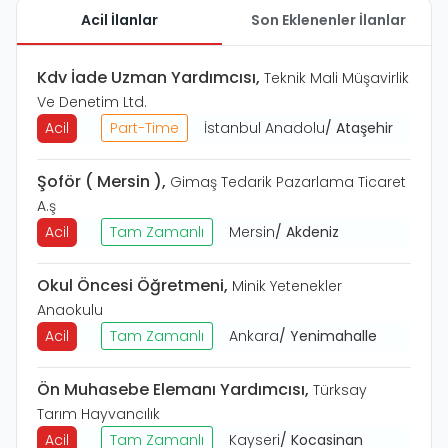
Acil İlanlar
Son Eklenenler İlanlar
Kdv İade Uzman Yardımcısı
,
Teknik Mali Müşavirlik
Ve Denetim Ltd.
Acil
Part-Time
İstanbul Anadolu
/
Ataşehir
Şoför ( Mersin )
,
Gimaş Tedarik Pazarlama Ticaret
A.ş
Acil
Tam Zamanlı
Mersin
/
Akdeniz
Okul Öncesi Öğretmeni
,
Minik Yetenekler
Anaokulu
Acil
Tam Zamanlı
Ankara
/
Yenimahalle
Ön Muhasebe Elemanı Yardımcısı
,
Türksay
Tarım Hayvancılık
Acil
Tam Zamanlı
Kayseri
/
Kocasinan