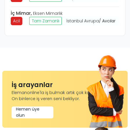
İç Mimar
,
Eksen Mimarlık
Acil
Tam Zamanlı
İstanbul Avrupa
/
Avcılar
İş arayanlar
Elemanonline'la iş bulmak artık çok kolay.
On binlerce iş veren seni bekliyor.
Hemen üye
olun