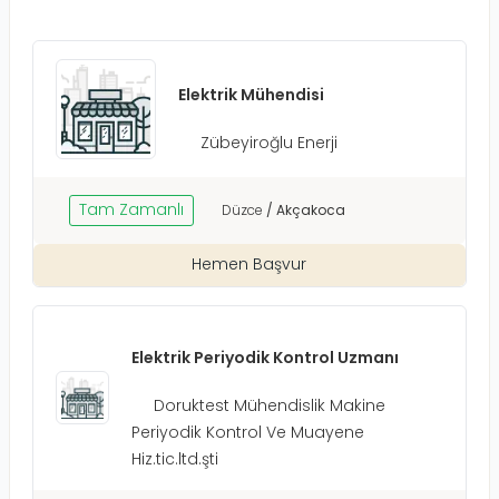
Elektrik Mühendisi
Zübeyiroğlu Enerji
Tam Zamanlı
Düzce
/
Akçakoca
Hemen Başvur
Elektrik Periyodik Kontrol Uzmanı
Doruktest Mühendislik Makine
Periyodik Kontrol Ve Muayene
Hiz.tic.ltd.şti