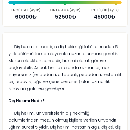
EN YÜKSEK (Aylık)
ORTALAMA (Aylık)
EN DÜŞÜK (Aylık)
60000
₺
52500
₺
45000
₺
Diş hekimi olmak için diş hekimliği fakültelerinden 5
yıllık bölümü tamamlayarak mezun olunması gerekir.
Mezun olduktan sonra
diş hekimi
olarak göreve
başlayabilir. Ancak belli bir alanda uzmanlaşmak
istiyorsanız (endodonti, ortodonti, pedodonti, restoratif
diş tedavisi, ağız ve çene cerrahisi) alan uzmanlık
sınavına girilmesi gerekiyor.
Diş Hekimi Nedir?
Diş hekimi, üniversitelerin diş hekimliği
bölümlerinden mezun olmuş kişilere verilen unvandır.
Eğitim süresi 5 yıldır. Diş hekimi hastanın ağız, diş eti, diş