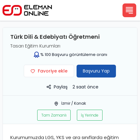
Türk Dili & Edebiyatı Öğretmeni
Tasarı Eğitim Kurumları
%
100
Başvuru görüntüleme oranı
Favoriye ekle
Başvuru Yap
Paylaş
2 saat önce
İzmir
/
Konak
Tam Zamanlı
İş Yerinde
Kurumumuzda LGS, YKS ve ara sınıflarda eğitim