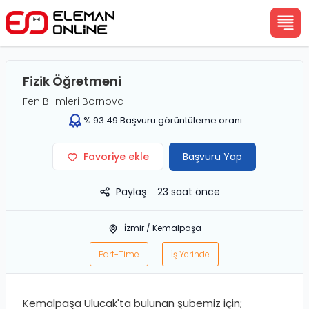
Fizik Öğretmeni
Fen Bilimleri Bornova
%
93.49
Başvuru görüntüleme oranı
Favoriye ekle
Başvuru Yap
Paylaş
23 saat önce
İzmir
/
Kemalpaşa
Part-Time
İş Yerinde
Kemalpaşa Ulucak'ta bulunan şubemiz için;