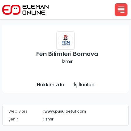
Fen Bilimleri Bornova
İzmir
Hakkımızda
İş İlanları
Web Sitesi
:
www.pusulaetut.com
Şehir
:
İzmir