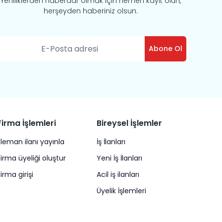
Yeniliklerden haberdar olmak için hemen kayıt olun,
herşeyden haberiniz olsun.
Abone Ol
Firma İşlemleri
Bireysel İşlemler
Eleman ilanı yayınla
İş İlanları
Firma üyeliği oluştur
Yeni İş İlanları
Firma girişi
Acil iş ilanları
Üyelik İşlemleri