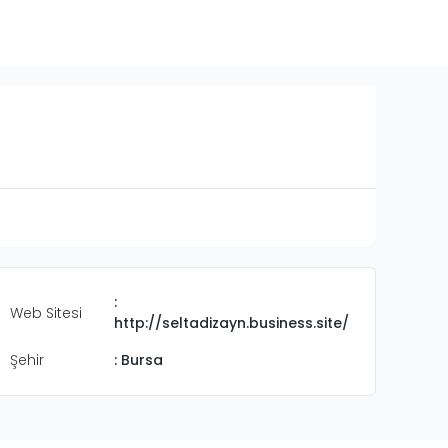
:
Web Sitesi
http://seltadizayn.business.site/
Şehir
:
Bursa