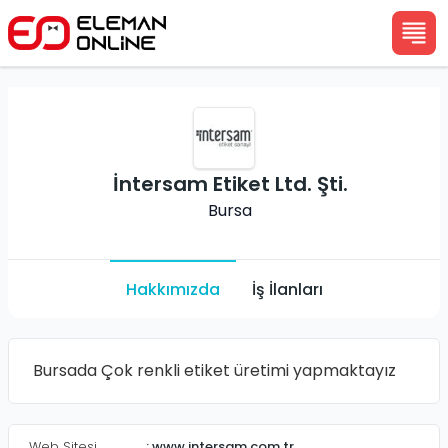
İntersam Etiket Ltd. Şti.
Bursa
Hakkımızda
İş İlanları
Bursada Çok renkli etiket üretimi yapmaktayız
Web Sitesi
:
www.intersam.com.tr