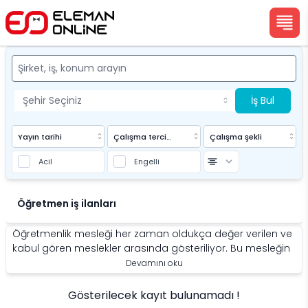
İş Bul
Yayın tarihi
Çalışma tercihi
Çalışma şekli
Acil
Engelli
Eleman Online
Öğretmen iş ilanları
Öğretmenlik mesleği her zaman oldukça değer verilen ve
kabul gören meslekler arasında gösteriliyor. Bu mesleğin
temelinde her ne kadar öğreticilik bulunsa da
Devamını oku
beraberinden pek çok niteliğe sahip ve kendine yetiştiren
bireyler öğretmenlik mesleğini icra ediyor. Öğretmenlik
Gösterilecek kayıt bulunamadı !
mesleğinin şartları ve yapısına bağlı olarak kendini bu