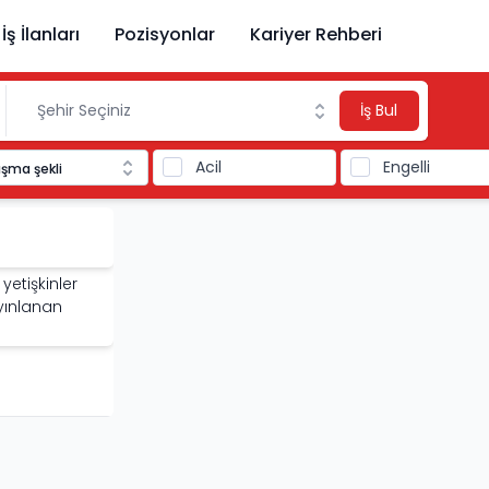
İş İlanları
Pozisyonlar
Kariyer Rehberi
İş Bul
Acil
Engelli
ışma şekli
yetişkinler
yınlanan
i sağlar.
m de eğitim
mlarına göre
ev sahipliği
ğunlaşır.