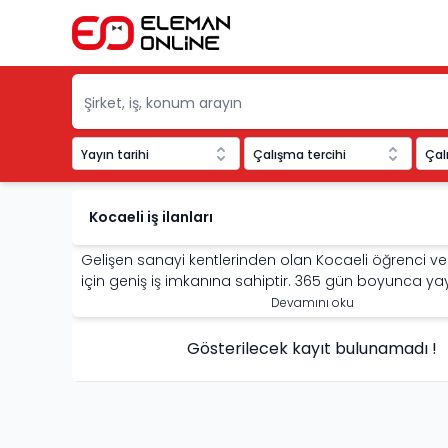
Yayın tarihi
Çalışma tercihi
Çal
Eleman Online
Kocaeli iş ilanları
Gelişen sanayi kentlerinden olan Kocaeli öğrenci ve 
için geniş iş imkanına sahiptir. 365 gün boyunca ya
Kocaeli iş ilanları
bu iş imkanlarının değerlendirilmesin
Devamını oku
İlanlar arasında hem eğitim şartı aranan ilanlar he
şartı aranmayan ilanlar vardır. Bu da kişilerin duru
Gösterilecek kayıt bulunamadı !
ilanlara başvurma fırsatı bulmalarını sağlar.
Kocaeli’de İş Olanakları Nelerdir?
Kocaeli sanayi üzerine geliştiği ve sayısız fabrikaya 
yaptığı için
Kocaeli iş olanakları
sanayi u-üzerinde yo