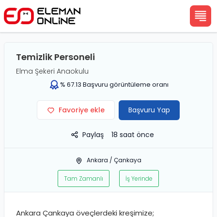
Temizlik Personeli
Elma Şekeri Anaokulu
%
67.13
Başvuru görüntüleme oranı
Favoriye ekle
Başvuru Yap
Paylaş
18 saat önce
Ankara
/
Çankaya
Tam Zamanlı
İş Yerinde
Ankara Çankaya öveçlerdeki kreşimize;