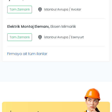
Tam Zamanlı
İstanbul Avrupa
/
Avcılar
Elektrik Montaj Elemanı
,
Eksen Mimarlık
Tam Zamanlı
İstanbul Avrupa
/
Esenyurt
Firmaya ait tüm ilanlar