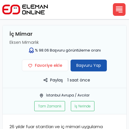
İç Mimar
Eksen Mimarlık
%
98.06
Başvuru görüntüleme oranı
Favoriye ekle
Başvuru Yap
Paylaş
1 saat önce
İstanbul Avrupa
/
Avcılar
Tam Zamanlı
İş Yerinde
26 yıldır fuar stantları ve iç mimari uygulama