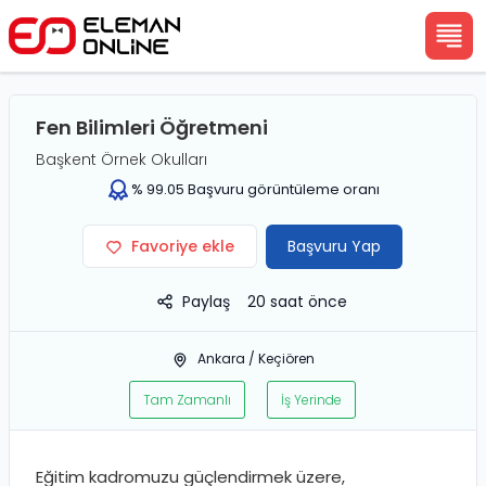
Fen Bilimleri Öğretmeni
Başkent Örnek Okulları
%
99.05
Başvuru görüntüleme oranı
Favoriye ekle
Başvuru Yap
Paylaş
20 saat önce
Ankara
/
Keçiören
Tam Zamanlı
İş Yerinde
Eğitim kadromuzu güçlendirmek üzere,